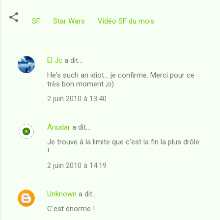
SF
Star Wars
Vidéo SF du mois
El Jc
a dit…
C
He's such an idiot... je confirme. Merci pour ce
o
très bon moment ;o)
m
2 juin 2010 à 13:40
m
e
Anudar
a dit…
n
Je trouve à la limite que c'est la fin la plus drôle
t
!
a
2 juin 2010 à 14:19
i
r
Unknown
a dit…
e
C'est énorme !
s