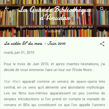
La Grande Bibliothèque
Accéder au contenu principal
d’Anudar
A quoi ressemble la bibliothèque d'un inculte qui
s'assume ?
La vidéo SF du mois - Juin 2010
mardi, juin 01, 2010
Pour le mois de Juin 2010, et après maintes hésitations, j'ai
décidé de vous emmener faire un tour sur l'Etoile Noire...
Star Wars
apparaît comme un univers de space-opera très
central, en ce sens qu'il alimente une abondante mythologie.
Les six films eux-mêmes apparaissent un peu comme de
simples introductions si l'on prend en compte la myriade de
romans et BDs qui constituent ce que l'on appelle l'univers