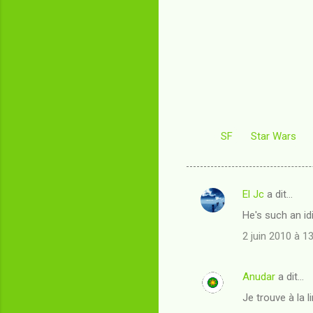
SF
Star Wars
El Jc
a dit…
C
He's such an id
o
2 juin 2010 à 1
m
m
Anudar
a dit…
e
Je trouve à la li
n