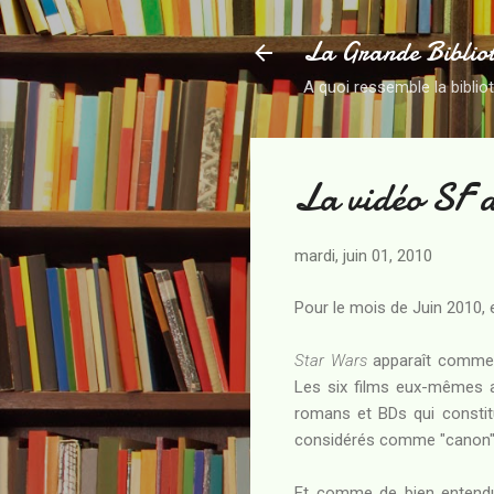
La Grande Biblio
A quoi ressemble la biblio
La vidéo SF 
mardi, juin 01, 2010
Pour le mois de Juin 2010, e
Star Wars
apparaît comme u
Les six films eux-mêmes a
romans et BDs qui constitu
considérés comme "canon") e
Et comme de bien entendu,