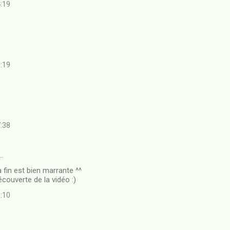
4:19
0:19
7:38
…
a fin est bien marrante ^^
écouverte de la vidéo :)
8:10