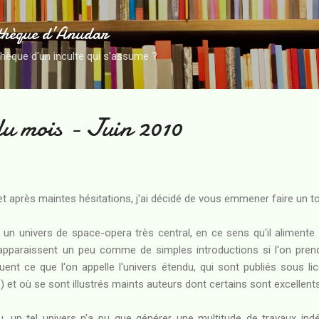
Accéder au contenu principal
thèque d’Anudar
thèque d'un inculte qui s'assume ?
du mois - Juin 2010
t après maintes hésitations, j'ai décidé de vous emmener faire un tour
n univers de space-opera très central, en ce sens qu'il alimente
pparaissent un peu comme de simples introductions si l'on pre
ent ce que l'on appelle l'univers étendu, qui sont publiés sous li
t où se sont illustrés maints auteurs dont certains sont excellents
 un tel univers n'a pu que générer une multitude de travaux ind