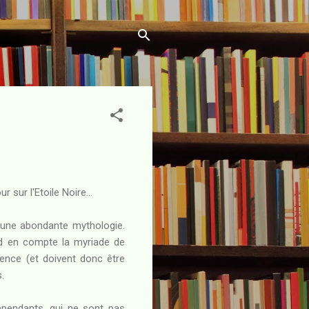
 sur l'Etoile Noire...
 une abondante mythologie.
nd en compte la myriade de
cence (et doivent donc être
.
épendants, qui ne sont pas