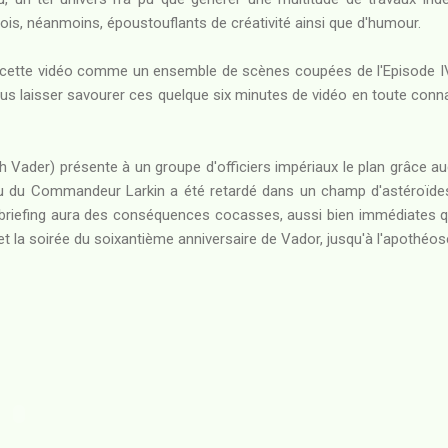
fois, néanmoins, époustouflants de créativité ainsi que d'humour.
r cette vidéo comme un ensemble de scènes coupées de l'Episode I
us laisser savourer ces quelque six minutes de vidéo en toute conn
 Vader) présente à un groupe d'officiers impériaux le plan grâce auqu
eau du Commandeur Larkin a été retardé dans un champ d'astéroïdes
iefing aura des conséquences cocasses, aussi bien immédiates qu
 et la soirée du soixantième anniversaire de Vador, jusqu'à l'apothéose