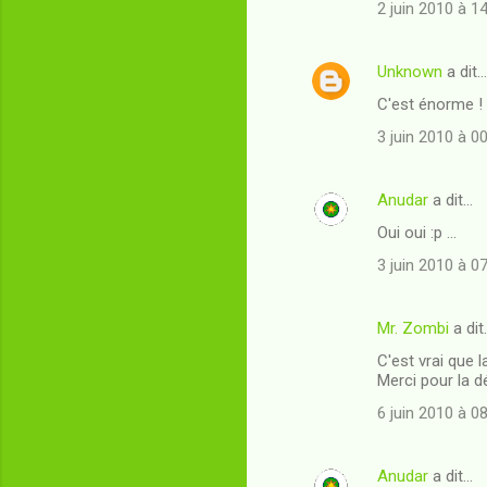
t
2 juin 2010 à 1
a
i
Unknown
a dit…
r
C'est énorme !
e
3 juin 2010 à 0
s
Anudar
a dit…
Oui oui :p ...
3 juin 2010 à 0
Mr. Zombi
a dit
C'est vrai que l
Merci pour la d
6 juin 2010 à 0
Anudar
a dit…