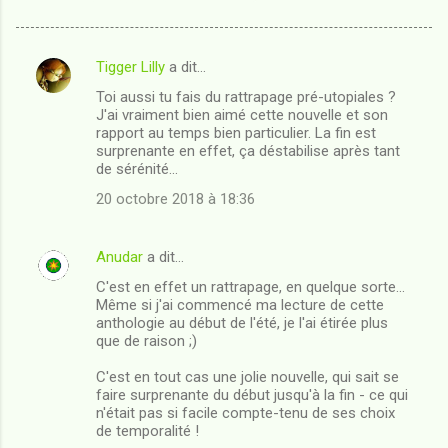
Tigger Lilly
a dit…
C
Toi aussi tu fais du rattrapage pré-utopiales ?
o
J'ai vraiment bien aimé cette nouvelle et son
m
rapport au temps bien particulier. La fin est
surprenante en effet, ça déstabilise après tant
m
de sérénité...
e
20 octobre 2018 à 18:36
n
t
Anudar
a dit…
a
C'est en effet un rattrapage, en quelque sorte...
i
Même si j'ai commencé ma lecture de cette
anthologie au début de l'été, je l'ai étirée plus
r
que de raison ;)
e
C'est en tout cas une jolie nouvelle, qui sait se
s
faire surprenante du début jusqu'à la fin - ce qui
n'était pas si facile compte-tenu de ses choix
de temporalité !