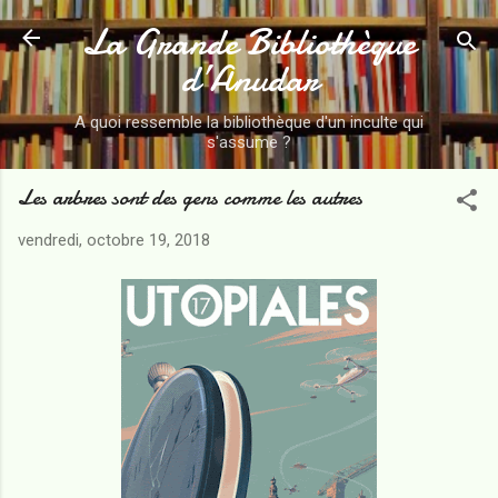
La Grande Bibliothèque
Accéder au contenu principal
d’Anudar
A quoi ressemble la bibliothèque d'un inculte qui
s'assume ?
Les arbres sont des gens comme les autres
vendredi, octobre 19, 2018