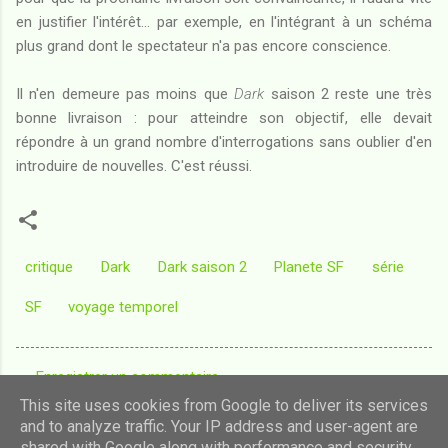
en justifier l'intérêt... par exemple, en l'intégrant à un schéma
plus grand dont le spectateur n'a pas encore conscience.
Il n'en demeure pas moins que
Dark
saison 2 reste une très
bonne livraison : pour atteindre son objectif, elle devait
répondre à un grand nombre d'interrogations sans oublier d'en
introduire de nouvelles. C'est réussi.
critique
Dark
Dark saison 2
Planete SF
série
SF
voyage temporel
Enregistrer un commentaire
C
This site uses cookies from Google to deliver its services
o
and to analyze traffic. Your IP address and user-agent are
shared with Google along with performance and security