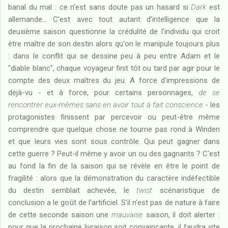
banal du mal : ce n'est sans doute pas un hasard si
Dark
est
allemande... C'est avec tout autant d'intelligence que la
deuxième saison questionne la crédulité de l'individu qui croit
être maître de son destin alors qu'on le manipule toujours plus
: dans le conflit qui se dessine peu à peu entre Adam et le
"diable blanc", chaque voyageur finit tôt ou tard par agir pour le
compte des deux maîtres du jeu. A force d'impressions de
déjà-vu - et à force, pour certains personnages,
de se
rencontrer eux-mêmes sans en avoir tout à fait conscience
- les
protagonistes finissent par percevoir ou peut-être même
comprendre que quelque chose ne tourne pas rond à Winden
et que leurs vies sont sous contrôle. Qui peut gagner dans
cette guerre ? Peut-il même y avoir un ou des gagnants ? C'est
au fond la fin de la saison qui se révèle en être le point de
fragilité : alors que la démonstration du caractère indéfectible
du destin semblait achevée, le
twist
scénaristique de
conclusion a le goût de l'artificiel. S'il n'est pas de nature à faire
de cette seconde saison une
mauvaise
saison, il doit alerter :
pour que la prochaine livraison soit convaincante, il faudra vite