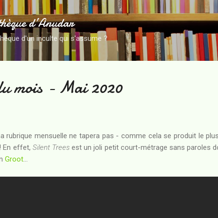
Accéder au contenu principal
thèque d’Anudar
thèque d'un inculte qui s'assume ?
du mois - Mai 2020
ma rubrique mensuelle ne tapera pas - comme cela se produit le plu
! En effet,
Silent Trees
est un joli petit court-métrage sans paroles do
un
Groot
...