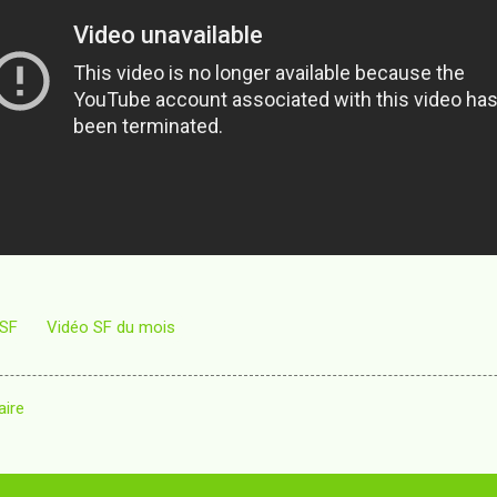
 SF
Vidéo SF du mois
aire