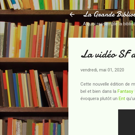
La Grande Biblio
A quoi ressemble la biblio
La vidéo SF 
vendredi, mai 01, 2020
Cette nouvelle édition de 
bel et bien dans la
Fantasy
évoquera plutôt un
Ent
qu'