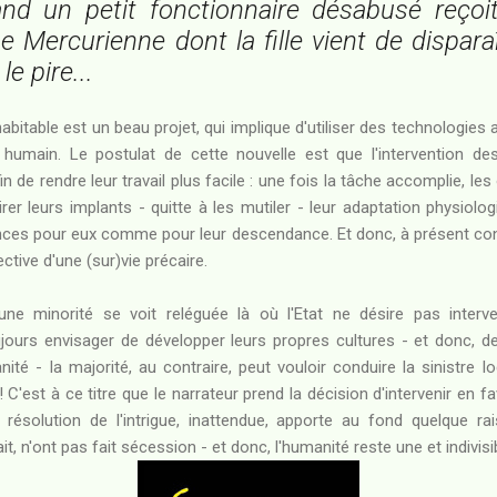
and un petit fonctionnaire désabusé reçoi
 Mercurienne dont la fille vient de disparaît
e pire...
abitable est un beau projet, qui implique d'utiliser des technologies 
 humain. Le postulat de cette nouvelle est que l'intervention de
n de rendre leur travail plus facile : une fois la tâche accomplie, les 
etirer leurs implants - quitte à les mutiler - leur adaptation physio
nces pour eux comme pour leur descendance. Et donc, à présent con
ctive d'une (sur)vie précaire.
ne minorité se voit reléguée là où l'Etat ne désire pas interve
jours envisager de développer leurs propres cultures - et donc, d
é - la majorité, au contraire, peut vouloir conduire la sinistre lo
! C'est à ce titre que le narrateur prend la décision d'intervenir en f
a résolution de l'intrigue, inattendue, apporte au fond quelque ra
t, n'ont pas fait sécession - et donc, l'humanité reste une et indivisi