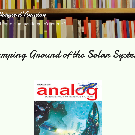
Accéder au contenu principal
thèque d’Anudar
thèque d'un inculte qui s'assume ?
mping Ground of the Solar Syst