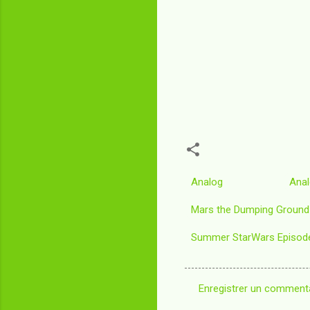
Analog
Anal
Mars the Dumping Ground 
Summer StarWars Episode
Enregistrer un comment
C