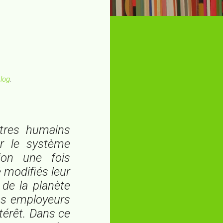
log
.
êtres humains
er le système
tion une fois
 modifiés leur
 de la planète
ens employeurs
érêt. Dans ce