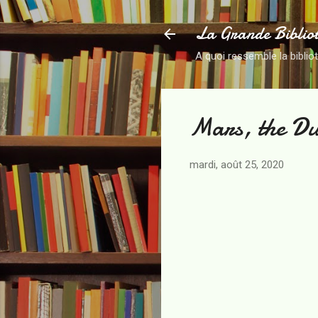
La Grande Biblio
A quoi ressemble la biblio
Mars, the Du
mardi, août 25, 2020