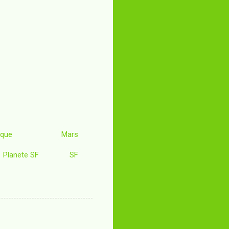
tique
Mars
Planete SF
SF