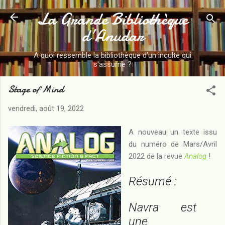
La Grande Bibliothèque
Accéder au contenu principal
d’Anudar
A quoi ressemble la bibliothèque d'un inculte qui
s'assume ?
Stage of Mind
vendredi, août 19, 2022
A nouveau un texte issu
du numéro de Mars/Avril
2022 de la revue
Analog
!
Résumé :
Navra est
une