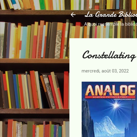
La Grande Biblio
A quoi ressemble la biblio
Constellating
mercredi, août 03, 2022