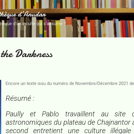
Accéder au contenu principal
thèque d’Anudar
thèque d'un inculte qui s'assume ?
 the Darkness
Encore un texte issu du numéro de Novembre/Décembre 2021 de
Résumé :
Paully et Pablo travaillent au site d
astronomiques du plateau de Chajnantor au 
second entretient une culture illégal