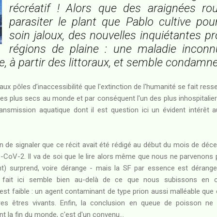
récréatif ! Alors que des araignées ro
parasiter le plant que Pablo cultive po
soin jaloux, des nouvelles inquiétantes p
régions de plaine : une maladie incon
, à partir des littoraux, et semble condamner
 aux pôles d’inaccessibilité que l'extinction de l'humanité se fait resse
 des plus secs au monde et par conséquent l'un des plus inhospitaliers
nsmission aquatique dont il est question ici un évident intérêt 
on de signaler que ce récit avait été rédigé au début du mois de dé
-CoV-2. Il va de soi que le lire alors même que nous ne parvenons 
nt) surprend, voire dérange - mais la SF par essence est dérangea
t fait ici semble bien au-delà de ce que nous subissons en c
st faible : un agent contaminant de type prion aussi malléable que cel
es êtres vivants. Enfin, la conclusion en queue de poisson ne
 la fin du monde, c'est d'un convenu...