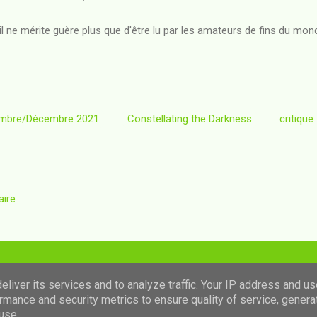
'il ne mérite guère plus que d'être lu par les amateurs de fins du mon
mbre/Décembre 2021
Constellating the Darkness
critique
aire
Fourni par Blogger
liver its services and to analyze traffic. Your IP address and u
rmance and security metrics to ensure quality of service, gener
Images de thèmes de
luoman
use.