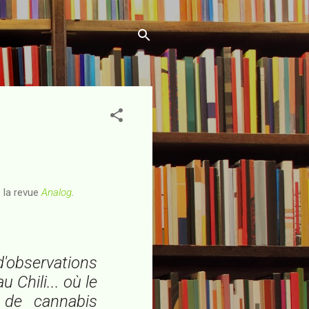
 la revue
Analog
.
'observations
Chili... où le
e de cannabis