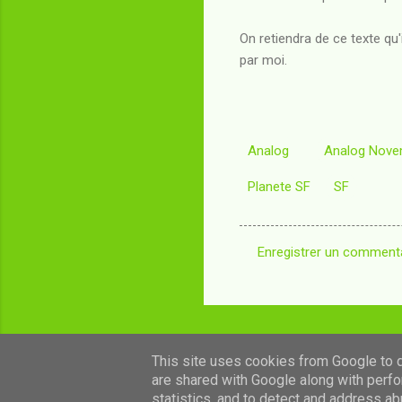
On retiendra de ce texte qu
par moi.
Analog
Analog Nove
Planete SF
SF
Enregistrer un comment
C
o
m
m
This site uses cookies from Google to de
e
are shared with Google along with perfo
n
statistics, and to detect and address ab