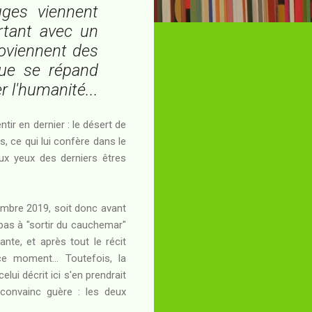
uges viennent
urtant avec un
roviennent des
nue se répand
 l'humanité...
ntir en dernier : le désert de
, ce qui lui confère dans le
aux yeux des derniers êtres
cembre 2019, soit donc avant
pas à "sortir du cauchemar"
nte, et après tout le récit
e moment... Toutefois, la
ui décrit ici s'en prendrait
 convainc guère : les deux