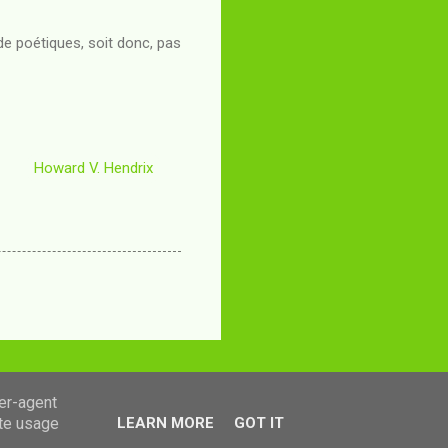
de poétiques, soit donc, pas
Howard V. Hendrix
ser-agent
ate usage
LEARN MORE
GOT IT