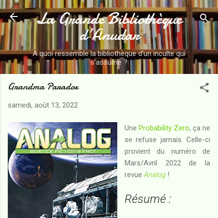
La Grande Bibliothèque
Accéder au contenu principal
d’Anudar
A quoi ressemble la bibliothèque d'un inculte qui
s'assume ?
Grandma Paradox
samedi, août 13, 2022
Une
Probability Zero
, ça ne
se refuse jamais. Celle-ci
provient du numéro de
Mars/Avril 2022 de la
revue
Analog
!
Résumé :