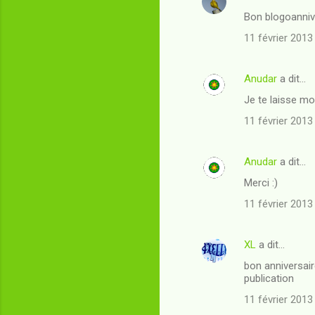
C
Bon blogoannive
o
11 février 2013
m
m
Anudar
a dit…
e
Je te laisse m
n
t
11 février 2013
a
i
Anudar
a dit…
r
Merci :)
e
11 février 2013
s
XL
a dit…
bon anniversair
publication
11 février 2013