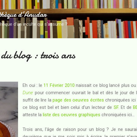
Accéder au contenu principal
thèque d’Anudar
thèque d'un inculte qui s'assume ?
du blog : trois ans
Eh oui : le
11 Février 2010
naissait ce blog lancé plus ou
Dune
pour commencer ouvrait le bal et dès le jour de l'ou
suffit de lire la
page des oeuvres écrites
chroniquées ici
ce blog est bel et bien celui d'un lecteur de
SF
. Et de
B
atteste la
liste des oeuvres graphiques
chroniquées ici...
Trois ans, l'âge de raison pour un blog ? Je ne saurais
deuxième que je me sois mis à écrire, le premier n'ava