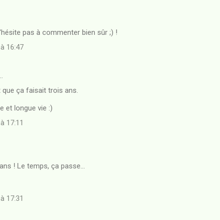
n'hésite pas à commenter bien sûr ;) !
 à 16:47
…
 que ça faisait trois ans.
 et longue vie :)
 à 17:11
s ans ! Le temps, ça passe...
 à 17:31