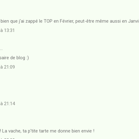
s bien que j'ai zappé le TOP en Février, peut-être même aussi en Janvie
 à 13:31
t…
aire de blog :)
 à 21:09
 à 21:14
 La vache, ta p'tite tarte me donne bien envie !