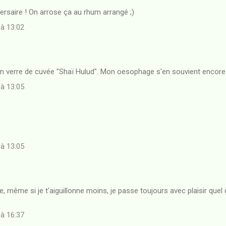
rsaire ! On arrose ça au rhum arrangé ;)
 à 13:02
on verre de cuvée "Shaï Hulud". Mon oesophage s'en souvient encore
 à 13:05
 à 13:05
e, même si je t'aiguillonne moins, je passe toujours avec plaisir quel
 à 16:37