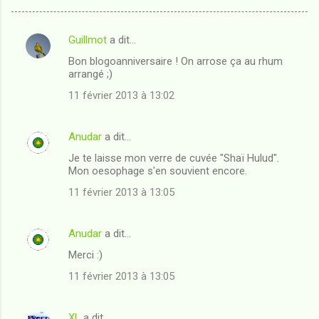
Guillmot
a dit…
C
Bon blogoanniversaire ! On arrose ça au rhum
o
arrangé ;)
m
11 février 2013 à 13:02
m
e
Anudar
a dit…
n
Je te laisse mon verre de cuvée "Shaï Hulud".
t
Mon oesophage s'en souvient encore.
a
11 février 2013 à 13:05
i
r
Anudar
a dit…
e
Merci :)
s
11 février 2013 à 13:05
XL
a dit…