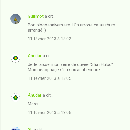
Guillmot
a dit…
C
Bon blogoanniversaire ! On arrose ça au rhum
o
arrangé ;)
m
11 février 2013 à 13:02
m
e
Anudar
a dit…
n
Je te laisse mon verre de cuvée "Shaï Hulud".
t
Mon oesophage s'en souvient encore.
a
11 février 2013 à 13:05
i
r
Anudar
a dit…
e
Merci :)
s
11 février 2013 à 13:05
XL
a dit…