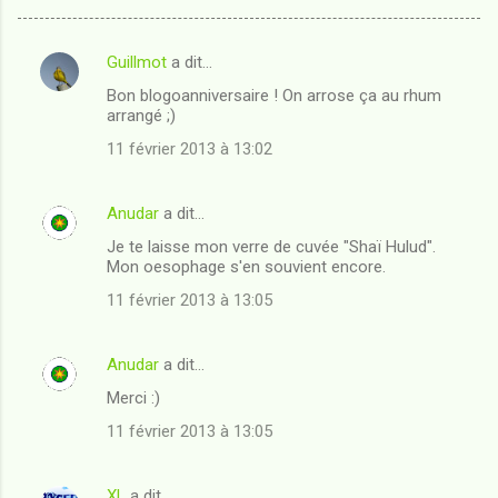
Guillmot
a dit…
C
Bon blogoanniversaire ! On arrose ça au rhum
o
arrangé ;)
m
11 février 2013 à 13:02
m
e
Anudar
a dit…
n
Je te laisse mon verre de cuvée "Shaï Hulud".
t
Mon oesophage s'en souvient encore.
a
11 février 2013 à 13:05
i
r
Anudar
a dit…
e
Merci :)
s
11 février 2013 à 13:05
XL
a dit…