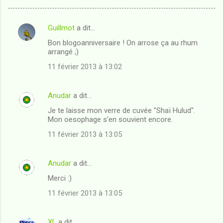
Guillmot
a dit…
C
Bon blogoanniversaire ! On arrose ça au rhum
o
arrangé ;)
m
11 février 2013 à 13:02
m
e
Anudar
a dit…
n
Je te laisse mon verre de cuvée "Shaï Hulud".
t
Mon oesophage s'en souvient encore.
a
11 février 2013 à 13:05
i
r
Anudar
a dit…
e
Merci :)
s
11 février 2013 à 13:05
XL
a dit…