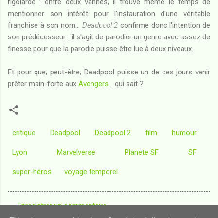
rigolarde : entre deux vannes, il trouve même le temps de
mentionner son intérêt pour l'instauration d'une véritable
franchise à son nom...
Deadpool 2
confirme donc l'intention de
son prédécesseur : il s'agit de parodier un genre avec assez de
finesse pour que la parodie puisse être lue à deux niveaux.
Et pour que, peut-être, Deadpool puisse un de ces jours venir
prêter main-forte aux
Avengers
... qui sait ?
critique
Deadpool
Deadpool 2
film
humour
Lyon
Marvelverse
Planete SF
SF
super-héros
voyage temporel
Enregistrer un commentaire
C