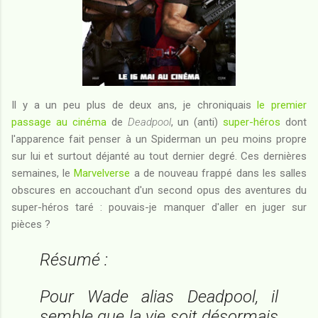
Il y a un peu plus de deux ans, je chroniquais
le premier
passage au cinéma
de
Deadpool
, un (anti)
super-héros
dont
l'apparence fait penser à un Spiderman un peu moins propre
sur lui et surtout déjanté au tout dernier degré. Ces dernières
semaines, le
Marvelverse
a de nouveau frappé dans les salles
obscures en accouchant d'un second opus des aventures du
super-héros taré : pouvais-je manquer d'aller en juger sur
pièces ?
Résumé :
Pour Wade alias Deadpool, il
semble que la vie soit désormais