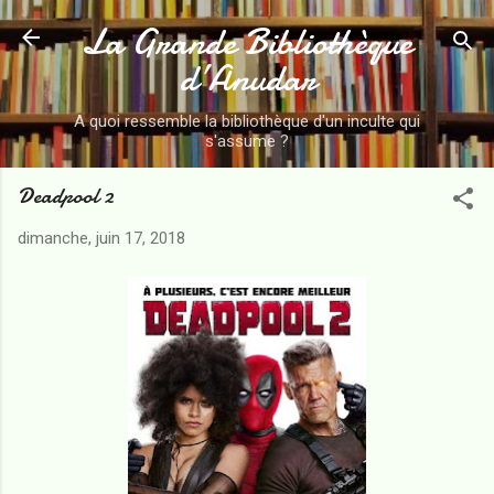
La Grande Bibliothèque
Accéder au contenu principal
d’Anudar
A quoi ressemble la bibliothèque d'un inculte qui
s'assume ?
Deadpool 2
dimanche, juin 17, 2018