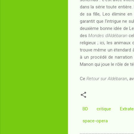
dans la série toute entière
de sa fille, Leo élimine e
garantit que l'intrigue ne s
deuxième bonne idée de Leo,
des
Mondes d'Aldébaran
cel
religieux ; ici, les animau
trouve même un étendard à t
à un procédé de narration s
Manon qui joue le rôle de tém
Ce
Retour sur Aldébaran
, a
BD
critique
Extrate
space-opera