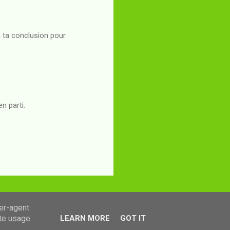
 à ta conclusion pour
en parti.
ser-agent
ate usage
LEARN MORE
GOT IT