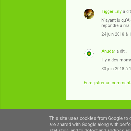
Tigger Lilly
a di
C
N'ayant lu qu'A
o
répondre à ma q
m
24 juin 2018 à 
m
e
Anudar
a dit…
n
Il y a des momen
t
30 juin 2018 à 
a
i
Enregistrer un comment
r
e
s
This site uses cookies from Google to de
are shared with Google along with perfo
statistics, and to detect and address ab