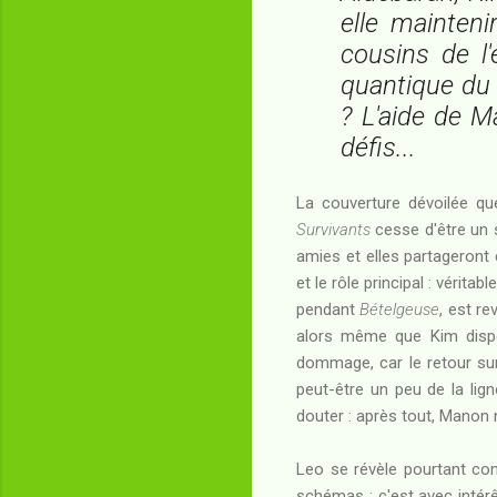
elle mainteni
cousins de l
quantique du 
? L'aide de M
défis...
La couverture dévoilée que
Survivants
cesse d'être un 
amies et elles partageront 
et le rôle principal : véritab
pendant
Bételgeuse
, est r
alors même que Kim dispos
dommage, car le retour sur
peut-être un peu de la lig
douter : après tout, Manon n
Leo se révèle pourtant co
schémas : c'est avec intérê