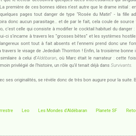
. La première de ces bonnes idées n'est autre que le drame initial : e
n quelques pages tout danger de type "Rosée du Matin" - la fille a
ubira donc aucun parasitage... et de par le fait, cela coule de source
 c'est celle qui consiste à modifier le cocktail habituel du danger :
ui-ci s'incarne à travers les "grosses bêtes" et les systèmes hostiles
x dangereux sont tout à fait absents et l'ennemi prend donc une for
ravers le visage de Jedediah Thornton ! Enfin, la troisième bonne i
imilaire à celui d'
Aldébaran
, où Marc était le narrateur : cette fo
oin privilégié de l'histoire, un rôle qu'il tenait déjà dans
Survivants
.
vec ses originalités, se révèle donc de très bon augure pour la suite. 
rrestre
Leo
Les Mondes d'Aldébaran
Planete SF
Reto