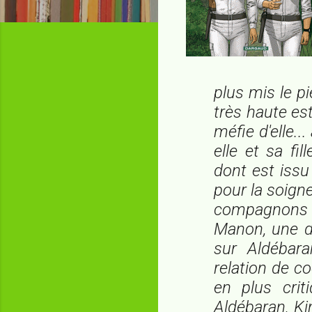
plus mis le pi
très haute es
méfie d'elle..
elle et sa fi
dont est issu
pour la soigne
compagnons du
Manon, une 
sur Aldébar
relation de co
en plus crit
Aldébaran, Ki