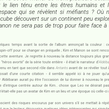
r le lien ténu entre les êtres humains et l
'espace qui se révèlent si méfiants ? Où 
cube découvert sur un continent peu explo
anon ne sera pas de trop pour faire face 
lques temps avant la sortie de l'album annonçait la couleur : cett
spin-off pour se changer en préquelle ; Kim et Manon se sont renco
cette aventure. Je regrette à nouveau la distance toujours plus gr
le "héros avorté" de la série toute entière - il était le narrateur d'
Aldéb
evenu en tant que second rôle dans
Antarès
avant de se révéler tout 
ait d'une courte citation - il semble appelé ici à ne jouer qu'un
 Aldébaran aurait pu être l'occasion de lui donner à nouveau le pre
ne d'intrigue centrée autour de Kim... chose que Leo ne désirait p
'était-elle pas un avatar de Kim en un lieu et une époque où celle-ci
nscient des risques encourus par son univers s'il se mettait à ré
t que le lecteur découvrira quelques idées intéressantes qui singula