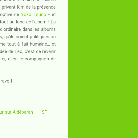
n privant Kim de la présence
doptive de
Yoko Tsuno
- et
 tout au long de l'album ! La
 d'ordinaire dans les albums
, qu'ils soient politiques ou
me tout à fait humaine... et
dée de Leo, c'est de revenir
is-ci, c'est le compagnon de
Bravo !
ur sur Aldébaran
SF