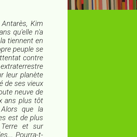
 Antarès, Kim
ans qu'elle n'a
 la tiennent en
opre peuple se
attentat contre
extraterrestre
r leur planète
ié de ses vieux
toute neuve de
x ans plus tôt
Alors que la
res est de plus
 Terre et sur
s... Pourra-t-