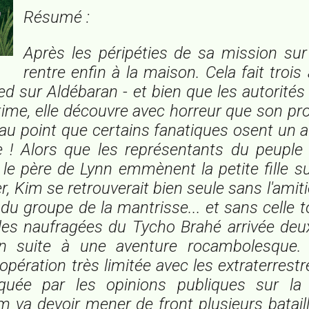
Résumé :
Après les péripéties de sa mission sur
rentre enfin à la maison. Cela fait trois 
ed sur Aldébaran - et bien que les autorités
time, elle découvre avec horreur que son pr
. au point que certains fanatiques osent un 
lle ! Alors que les représentants du peuple 
 le père de Lynn emmènent la petite fille su
r, Kim se retrouverait bien seule sans l'amit
 groupe de la mantrisse... et sans celle 
des naufragées du
Tycho Brahé
arrivée deu
an suite à une aventure rocambolesque. 
opération très limitée avec les extraterrest
iquée par les opinions publiques sur la
m va devoir mener de front plusieurs bataille