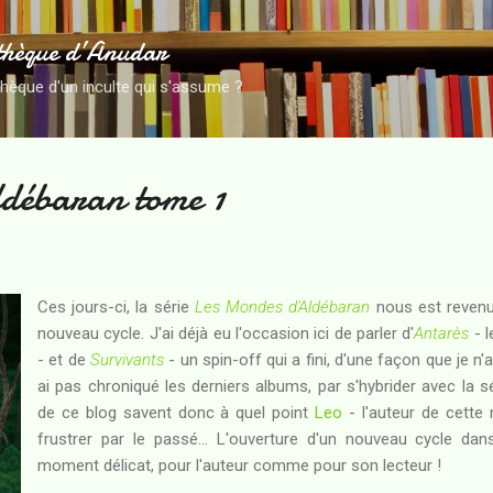
Accéder au contenu principal
thèque d’Anudar
thèque d'un inculte qui s'assume ?
ldébaran tome 1
Ces jours-ci, la série
Les Mondes d'Aldébaran
nous est revenue
nouveau cycle. J'ai déjà eu l'occasion ici de parler d'
Antarès
- l
- et de
Survivants
- un spin-off qui a fini, d'une façon que je n'
ai pas chroniqué les derniers albums, par s'hybrider avec la sér
de ce blog savent donc à quel point
Leo
- l'auteur de cette
frustrer par le passé... L'ouverture d'un nouveau cycle da
moment délicat, pour l'auteur comme pour son lecteur !