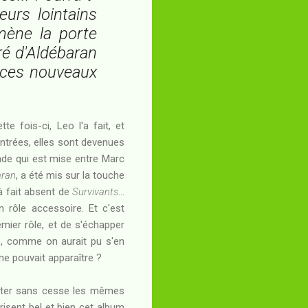
eurs lointains
mène la porte
ré d'Aldébaran
à ces nouveaux
e fois-ci, Leo l'a fait, et
ntrées, elles sont devenues
ande qui est mise entre Marc
aran
, a été mis sur la touche
à fait absent de
Survivants
...
 rôle accessoire. Et c'est
mier rôle, et de s'échapper
as, comme on aurait pu s'en
 ne pouvait apparaître ?
péter sans cesse les mêmes
risent bel et bien cet album