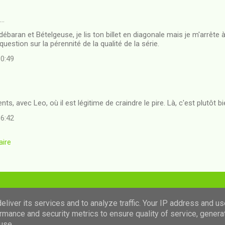
t…
ldébaran et Bételgeuse, je lis ton billet en diagonale mais je m'arrête
uestion sur la pérennité de la qualité de la série.
10:49
ts, avec Leo, où il est légitime de craindre le pire. Là, c'est plutôt bi
16:42
aire
Fourni par Blogger
liver its services and to analyze traffic. Your IP address and u
rmance and security metrics to ensure quality of service, gener
Images de thèmes de
luoman
use.