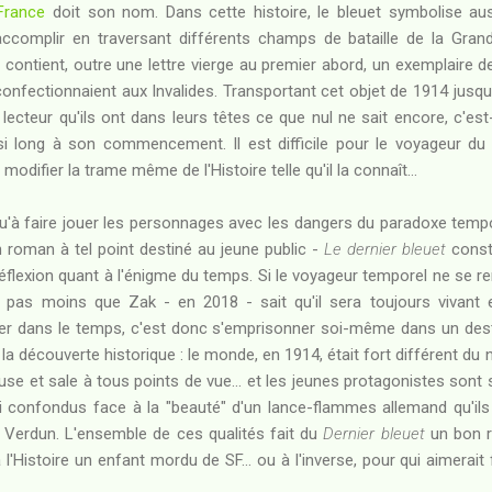
France
doit son nom. Dans cette histoire, le bleuet symbolise aus
ccomplir en traversant différents champs de bataille de la Grande
contient, outre une lettre vierge au premier abord, un exemplaire 
onfectionnaient aux Invalides. Transportant cet objet de 1914 jusqu
 lecteur qu'ils ont dans leurs têtes ce que nul ne sait encore, c'est-
 si long à son commencement. Il est difficile pour le voyageur d
modifier la trame même de l'Histoire telle qu'il la connaît...
u'à faire jouer les personnages avec les dangers du paradoxe tempor
 roman à tel point destiné au jeune public -
Le dernier bleuet
consti
réflexion quant à l'énigme du temps. Si le voyageur temporel ne se
ste pas moins que Zak - en 2018 - sait qu'il sera toujours vivant
er dans le temps, c'est donc s'emprisonner soi-même dans un destin 
la découverte historique : le monde, en 1914, était fort différent du n
use et sale à tous points de vue... et les jeunes protagonistes sont 
si confondus face à la "beauté" d'un lance-flammes allemand qu'il
 Verdun. L'ensemble de ces qualités fait du
Dernier bleuet
un bon r
à l'Histoire un enfant mordu de SF... ou à l'inverse, pour qui aimerait 