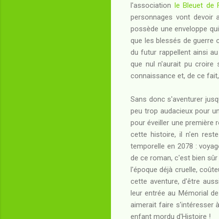
l'association
le Bleuet de 
personnages vont devoir a
possède une enveloppe qui 
que les blessés de guerre c
du futur rappellent ainsi au
que nul n'aurait pu croire
connaissance et, de ce fait, 
Sans donc s'aventurer jusq
peu trop audacieux pour un
pour éveiller une première 
cette histoire, il n'en re
temporelle en 2078 : voyag
de ce roman, c'est bien sûr 
l'époque déjà cruelle, coûte
cette aventure, d'être aus
leur entrée au Mémorial de
aimerait faire s'intéresser 
enfant mordu d'Histoire !