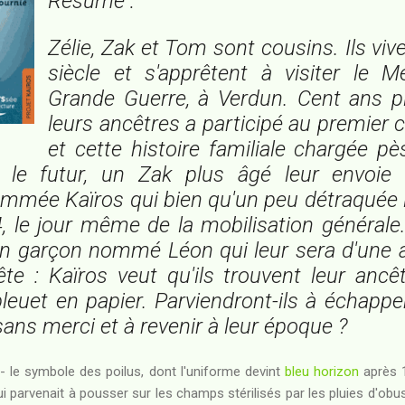
Résumé :
Zélie, Zak et Tom sont cousins. Ils vi
siècle et s'apprêtent à visiter le M
Grande Guerre, à Verdun. Cent ans pl
leurs ancêtres a participé au premier c
et cette histoire familiale chargée p
s le futur, un Zak plus âgé leur envoi
mmée Kaïros qui bien qu'un peu détraquée 
, le jour même de la mobilisation générale. 
un garçon nommé Léon qui leur sera d'une a
te : Kaïros veut qu'ils trouvent leur ancêt
leuet en papier. Parviendront-ils à échapp
sans merci et à revenir à leur époque ?
s - le symbole des poilus, dont l'uniforme devint
bleu horizon
après 1
qui parvenait à pousser sur les champs stérilisés par les pluies d'obu