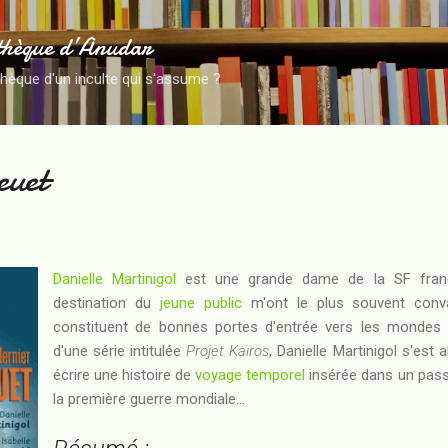
Accéder au contenu principal
thèque d’Anudar
thèque d'un inculte qui s'assume ?
euet
Danielle Martinigol
est une grande dame de la SF franç
destination du
jeune public
m'ont le plus souvent convai
constituent de bonnes portes d'entrée vers les mondes 
d'une série intitulée
Projet Kaïros
, Danielle Martinigol s'est 
écrire une histoire de
voyage temporel
insérée dans un passé 
la première guerre mondiale...