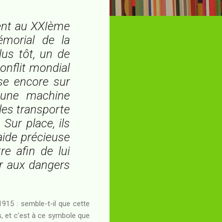
vent au XXIème
émorial de la
us tôt, un de
onflit mondial
èse encore sur
e une machine
les transporte
Sur place, ils
ide précieuse
re afin de lui
er aux dangers
915 : semble-t-il que cette
s, et c'est à ce symbole que