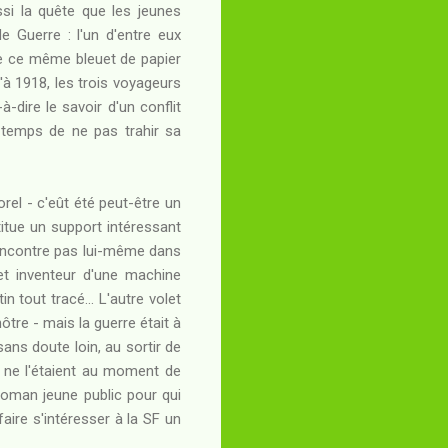
si la quête que les jeunes
 Guerre : l'un d'entre eux
de ce même bleuet de papier
'à 1918, les trois voyageurs
à-dire le savoir d'un conflit
u temps de ne pas trahir sa
el - c'eût été peut-être un
tue un support intéressant
 rencontre pas lui-même dans
 et inventeur d'une machine
tout tracé... L'autre volet
ôtre - mais la guerre était à
sans doute loin, au sortir de
s ne l'étaient au moment de
oman jeune public pour qui
faire s'intéresser à la SF un