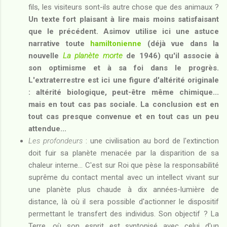
fils, les visiteurs sont-ils autre chose que des animaux ?
Un texte fort plaisant à lire mais moins satisfaisant
que le précédent. Asimov utilise ici une astuce
narrative toute
hamiltonienne
(déjà vue dans la
nouvelle
La planète morte
de 1946) qu'il associe à
son optimisme et à sa foi dans le progrès.
L'extraterrestre est ici une figure d'altérité originale
: altérité biologique, peut-être même chimique...
mais en tout cas pas sociale. La conclusion est en
tout cas presque convenue et en tout cas un peu
attendue...
Les profondeurs
: une civilisation au bord de l'extinction
doit fuir sa planète menacée par la disparition de sa
chaleur interne... C'est sur Roi que pèse la responsabilité
suprême du contact mental avec un intellect vivant sur
une planète plus chaude à dix années-lumière de
distance, là où il sera possible d'actionner le dispositif
permettant le transfert des individus. Son objectif ? La
Terre, où son esprit est syntonisé avec celui d'un