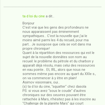
ta d loi du cine
a dit…
C
Bonjour
o
C'est vrai que les gens des profondeurs ne
m
nous apparaissent pas éminemment
sympathiques... C'est la nouvelle que j'ai le
m
moins aimé parmi les 4 du recueil, pour ma
part... Je susspose que cela se voit dans ma
e
propre chronique!
n
Quant à la répartition des ressources qui est le
sujet de la nouvelle donnâtes son nom au
t
recueil: le problème du pétrole et du charbon y
a
apparaît déjà résolu, mais celui des ressources
en eau pointe... Et, IRL, alors que nous ne
i
sommes même pas encore au quart du XXIe s.,
r
on va commencer à y être en plain!
Asimov visionnaire, oui...
e
(s) ta d loi du cine, "squatter" chez dasola
s
PS: si vous avez "sous le coude" d'autres
chroniques sur des oeuvres pouvant être
rattachée à Mars, n'hésitez pas à les inscrire au
"Challenge de la planète Mars" qui court