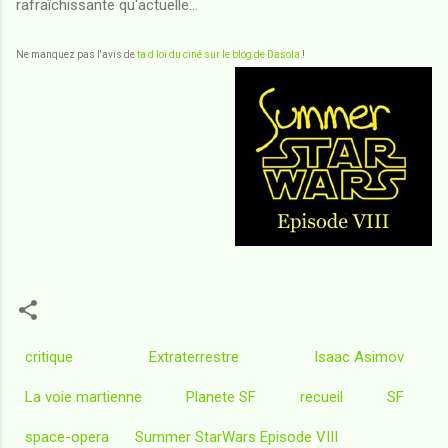
rafraîchissante qu'actuelle...
Ne manquez pas l'avis de
ta d loi du ciné sur le blog de Dasola
!
critique
Extraterrestre
Isaac Asimov
La voie martienne
Planete SF
recueil
SF
space-opera
Summer StarWars Episode VIII