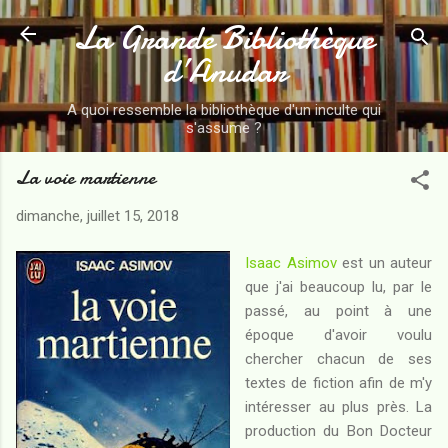
La Grande Bibliothèque
Accéder au contenu principal
d’Anudar
A quoi ressemble la bibliothèque d'un inculte qui
s'assume ?
La voie martienne
dimanche, juillet 15, 2018
Isaac Asimov
est un auteur
que j'ai beaucoup lu, par le
passé, au point à une
époque d'avoir voulu
chercher chacun de ses
textes de fiction afin de m'y
intéresser au plus près. La
production du Bon Docteur