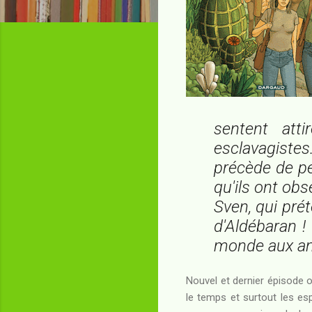
sentent att
esclavagiste
précède de pe
qu'ils ont ob
Sven, qui prét
d'Aldébaran !
monde aux an
Nouvel et dernier épisode o
le temps et surtout les es