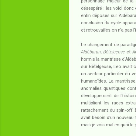
personnage majeur de la
désespéré : les voici donc
enfin déposés sur Aldébara
conclusion du cycle appar
et retrouvailles on n'a pas 
Le changement de paradi
Aldébaran
,
Bételgeuse
et
A
hormis la mantrisse d'Aldéb
sur Bételgeuse, Leo avait c
un secteur particulier du vo
humanoïdes. La mantrisse d
anomalies quantiques dont 
développement de l'histoir
multipliant les races extr
rattachement du spin-off à
avait besoin d'un nouveau 
mais je vois mal en quoi le 