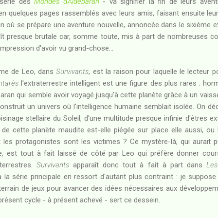
 série des
Mondes d'Aldébaran
- va signifier la fin de leurs aven
 en quelques pages rassemblés avec leurs amis, faisant ensuite leu
n où se prépare une aventure nouvelle, annoncée dans le sixième et
aît presque brutale car, somme toute, mis à part de nombreuses co
l'impression d'avoir vu grand-chose...
gme de Leo, dans
Survivants
, est la raison pour laquelle le lecteur 
ntarès
l'extraterrestre intelligent est une figure des plus rares : ho
aran qui semble avoir voyagé jusqu'à cette planète grâce à un vaiss
onstruit un univers où l'intelligence humaine semblait isolée. On dé
isinage stellaire du Soleil, d'une multitude presque infinie d'êtres 
e cette planète maudite est-elle piégée sur place elle aussi, ou bi
les protagonistes sont les victimes ? Ce mystère-là, qui aurait pu
e, est tout à fait laissé de côté par Leo qui préfère donner cour
aterrestres.
Survivants
apparaît donc tout à fait à part dans
Les
 la série principale en ressort d'autant plus contraint : je suppo
terrain de jeux pour avancer des idées nécessaires aux développem
présent cycle - à présent achevé - sert ce dessein.