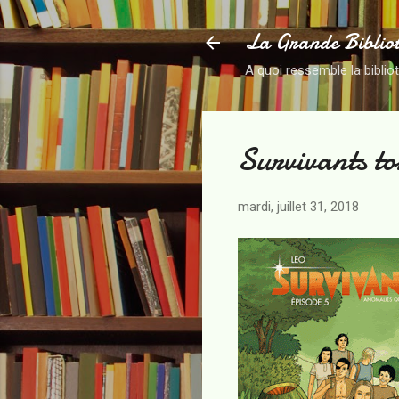
La Grande Biblio
A quoi ressemble la biblio
Survivants t
mardi, juillet 31, 2018