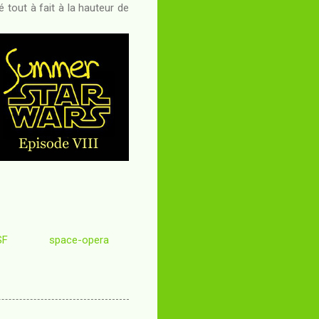
 tout à fait à la hauteur de
SF
space-opera