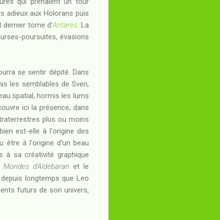
tures qui prenaient un tour
rs adieux aux Holorans puis
 dernier tome d'
Antarès
. La
urses-poursuites, évasions
pourra se sentir dépité. Dans
rmis les semblables de Sven,
eau spatial, hormis les Iums
couvre ici la présence, dans
extraterrestres plus ou moins
en est-elle à l'origine des
 être à l'origine d'un beau
s à sa créativité graphique
 Mondes d'Aldébaran
et le
se depuis longtemps que Leo
ents futurs de son univers,