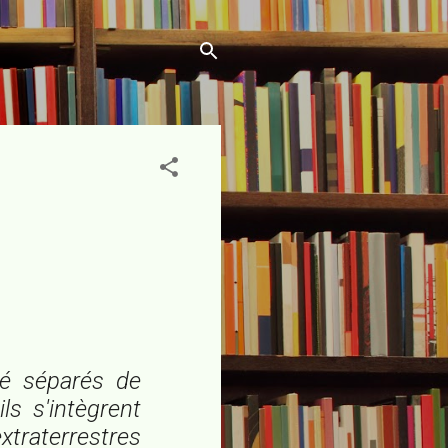
é séparés de
ls s'intègrent
traterrestres