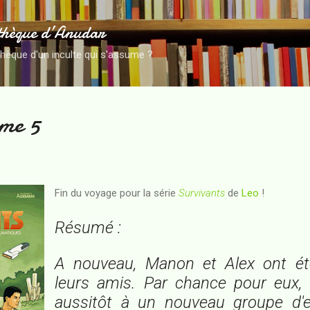
Accéder au contenu principal
thèque d’Anudar
thèque d'un inculte qui s'assume ?
ome 5
Fin du voyage pour la série
Survivants
de
Leo
!
Résumé :
A nouveau, Manon et Alex ont ét
leurs amis. Par chance pour eux, i
aussitôt à un nouveau groupe d'ex