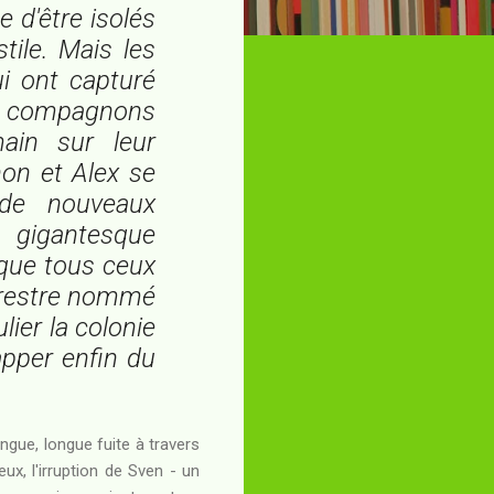
e d'être isolés
tile. Mais les
ui ont capturé
s compagnons
ain sur leur
on et Alex se
 de nouveaux
l gigantesque
 que tous ceux
errestre nommé
lier la colonie
apper enfin du
ngue, longue fuite à travers
x, l'irruption de Sven - un