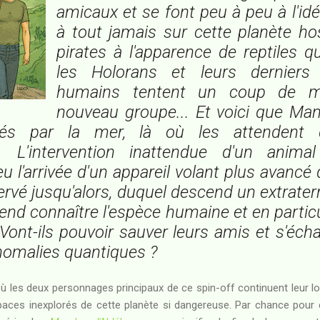
amicaux et se font peu à peu à l'idé
à tout jamais sur cette planète hos
pirates à l'apparence de reptiles q
les Holorans et leurs dernier
humains tentent un coup de m
nouveau groupe... Et voici que Man
irés par la mer, là où les attendent
s. L'intervention inattendue d'un anima
u l'arrivée d'un appareil volant plus avancé
servé jusqu'alors, duquel descend un extrat
end connaître l'espèce humaine et en particu
 Vont-ils pouvoir sauver leurs amis et s'éch
omalies quantiques ?
ù les deux personnages principaux de ce spin-off continuent leur lo
paces inexplorés de cette planète si dangereuse. Par chance pour eu