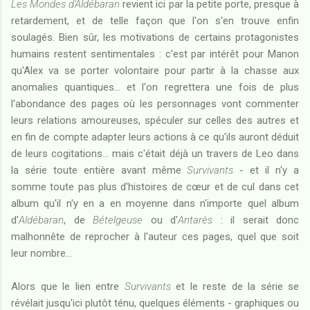
Les Mondes d'Aldébaran
revient ici par la petite porte, presque à
retardement, et de telle façon que l'on s'en trouve enfin
soulagés. Bien sûr, les motivations de certains protagonistes
humains restent sentimentales : c'est par intérêt pour Manon
qu'Alex va se porter volontaire pour partir à la chasse aux
anomalies quantiques... et l'on regrettera une fois de plus
l'abondance des pages où les personnages vont commenter
leurs relations amoureuses, spéculer sur celles des autres et
en fin de compte adapter leurs actions à ce qu'ils auront déduit
de leurs cogitations... mais c'était déjà un travers de Leo dans
la série toute entière avant même
Survivants
- et il n'y a
somme toute pas plus d'histoires de cœur et de cul dans cet
album qu'il n'y en a en moyenne dans n'importe quel album
d'
Aldébaran
, de
Bételgeuse
ou d'
Antarès
: il serait donc
malhonnête de reprocher à l'auteur ces pages, quel que soit
leur nombre...
Alors que le lien entre
Survivants
et le reste de la série se
révélait jusqu'ici plutôt ténu, quelques éléments - graphiques ou