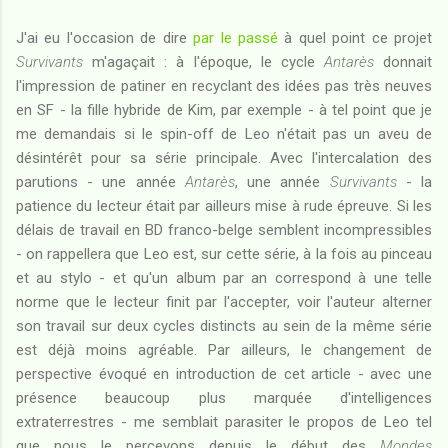
J'ai eu l'occasion de dire
par le passé
à quel point ce projet
Survivants
m'agaçait : à l'époque, le cycle
Antarès
donnait
l'impression de patiner en recyclant des idées pas très neuves
en SF - la fille hybride de Kim, par exemple - à tel point que je
me demandais si le spin-off de Leo n'était pas un aveu de
désintérêt pour sa série principale. Avec l'intercalation des
parutions - une année
Antarès
, une année
Survivants
- la
patience du lecteur était par ailleurs mise à rude épreuve. Si les
délais de travail en BD franco-belge semblent incompressibles
- on rappellera que Leo est, sur cette série, à la fois au pinceau
et au stylo - et qu'un album par an correspond à une telle
norme que le lecteur finit par l'accepter, voir l'auteur alterner
son travail sur deux cycles distincts au sein de la même série
est déjà moins agréable. Par ailleurs, le changement de
perspective évoqué en introduction de cet article - avec une
présence beaucoup plus marquée d'intelligences
extraterrestres - me semblait parasiter le propos de Leo tel
que nous le percevons depuis le début des
Mondes