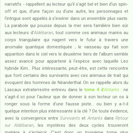
narratifs - rappellent au lecteur qu'il s'agit bel et bien d'un spin-
off et que, d'une façon ou d'une autre, les personnages et
l'intrigue sont appelés à s'insérer dans un ensemble plus vaste.
La parabole qui pousse depuis la mer sera familière bien sûr
aux lecteurs d'
Aldébaran
, tout comme ces animaux marins au
corps triangulaire qui nagent vers le futur à travers une
anomalie quantique domestiquée ; le vaisseau qui fait son
apparition dans le ciel vers le deuxième tiers de l'album semble
assez avancé pour appartenir à l'espèce avec laquelle Leo
hybride Kim... Plus intéressante, peut-être, est cette rencontre
que font certains des survivants avec ces animaux de trait qui
évoquent des hommes de Néanderthal. On se rappelle alors du
Lascaux extraterrestre entrevu dans le
tome 4 d'
Antarès
: ne
s'agit-il ici pour l'auteur que de donner à son lecteur un os à
ronger sous la forme d'une fausse piste... ou bien y a-t-il
quelque intention plus intéressante à la clé ? De toute évidence,
avec la convergence entre
Survivants
et
Antarès
dans
Retour
sur Aldébaran
, les mystères des deux cycles trouveront
matière à s'éclaircir. C'est donc un troisième tome plus