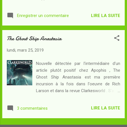
côte Est, se voit infestée soudain par une
l'une des fusées de terraformation. L'oncle
volée de dragons. Les petits animaux sont
ne croit pas au projet de mille ans - mais le
depuis longtemps utilisés pour leur
LIRE LA SUITE
Enregistrer un commentaire
neveu a envie d'y croire au contraire... Le
production énergétique... L'infestation est-
projet n'est-il, comme le prétend l'homme
elle motif d'inquiétudes ou au contra...
mûr et désabusé, rien d'autre que du pain et
The Ghost Ship Anastasia
des jeux ? Sombre ambiance dans cette
nouvelle où l'on devine la Terre plus
lundi, mars 25, 2019
surpeuplée, plus polluée, plus endommagée
en un mot que nous la connaissons de nos
Nouvelle détectée par l'intermédiaire d'un
jours. La génération adulte est désabusée,
article plutôt positif chez Apophis , The
prête à chercher la richesse - ou les moyens
Ghost Ship Anastasia est ma première
d'une survie marginale - jusque dans le vol
incursion à la fois dans l'oeuvre de Rich
des biens communs. La génération qui va lui
Larson et dans la revue Clarkesworld . S'agit-
succéder, piégée entre son désir
il dans les deux cas de bonnes prises de
d'indépendance et son constat clinique de
contact ? Résumé : Quelque chose a mal
l'état du monde qui va lui être laissé, n'a pas
LIRE LA SUITE
3 commentaires
tourné à bord d'un prototype de biovaisseau
beaucoup d'autres options que l'opposition
lors d'un voyage dans l'espace lointain et un
...
équipage est envoyé à la rescousse. Silas