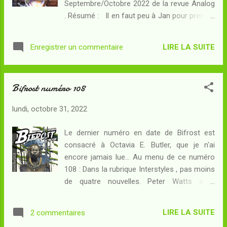
Septembre/Octobre 2022 de la revue Analog
offrir un nouveau corps à Hilleborg. Sauf que
. Résumé : Il en faut peu à Jan pour prendre
le comportement des touristes, une fois
confiance en lui : un rail de coke et le voilà
débarqués sur le nagevide, se fait de plus en
prêt à parler à n'importe qui... Son voisin de
plus intrigant... quelle horreur attend le
LIRE LA SUITE
Enregistrer un commentaire
lavabo est sa première victime, dans les
groupe sur ce cadavre géa...
toilettes de la boîte de nuit où il fait la fête,
et Blake - la très belle femme que son
Bifrost numéro 108
nouvel ami avait dans son viseur - sera la
deuxième. La soirée devrait bien se terminer
lundi, octobre 31, 2022
pour eux deux... à moins que... Il sera difficile
de parler de cette nouvelle sans dévoiler des
Le dernier numéro en date de Bifrost est
éléments-clé de son schéma. Néanmoins, il
consacré à Octavia E. Butler, que je n'ai
faut comprendre dès le départ que Shoot
encore jamais lue... Au menu de ce numéro
your Shot va moissonner les champs fertiles
108 : Dans la rubrique Interstyles , pas moins
de l'horreur, lesquels ont été ici ensemencés
de quatre nouvelles. Peter Watts avec
de façon inédite par un Rich Larson
Collatéral : Becker est une soldate cyborg,
inquiétant de maîtrise. Chaque être vivant sur
engagée dans une opération qui a très mal
Terre doit résoudre une équation assez
LIRE LA SUITE
2 commentaires
tourné puisque ses augmentations
simple : croissance et reproduction égalent