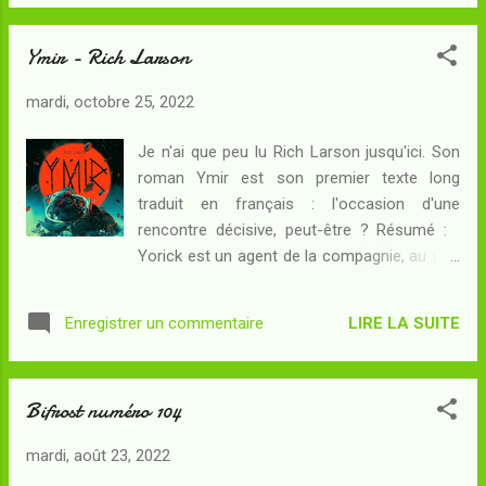
technologiques ont ciblé "sans raison
nutrition. Or parfois, la ressour...
apparente" un groupe de civils. Pour ses
Ymir - Rich Larson
supérieurs, il s'agit de gérer les retombées
médiatiques du problème... alors que pour
mardi, octobre 25, 2022
elle, il s'agit de comprendre et d'accepter ce
qu'il s'est passé. Les deux besoins
Je n'ai que peu lu Rich Larson jusqu'ici. Son
pourraient être satisfaits grâce à l'aide d'une
roman Ymir est son premier texte long
personnalité inattendue... Un futur dangereux
traduit en français : l'occasion d'une
où l'humanité vacille de ne pas trop savoir si
rencontre décisive, peut-être ? Résumé :
ses outils augmentent son efficacité sans
Yorick est un agent de la compagnie, au titre
conséquences. Les interrogations de la
de chasseur de grendels sur les différents
soldate et son évolution au cours du récit
mondes que ses employeurs exploitent.
sont d'une logique aussi implacable que
LIRE LA SUITE
Enregistrer un commentaire
Muni d’armes et d’accessoires
glaçante. Sa déshumanisation progressive -
informatiques avancés, il a l’expertise
de plus en plus évide...
nécessaire à l’élimination de ces machines
Bifrost numéro 104
intelligentes - jadis créées par une civilisation
extraterrestre à présent éteinte - qui s’en
mardi, août 23, 2022
prennent aux lucratives activités de la