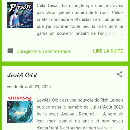
compagnie. Le dernier signalement en date
Cela faisait bien longtemps que je n'avais
le ramène contre sa volonté sur Ymir, un
pas chroniqué de numéro de Bifrost . Celui-
enfer de glace autrefois pacifié par la
ci était consacré à Stanislas Lem , un auteur
compagnie, et qui n’est autre que son monde
que j'ai somme toute peu lu mais dont je
natal où il aurait voulu ne plus jamais
garde un souvenir brûlant de l'énigmatique
remettre les pieds... Car, outre une membre
Solaris . De cette livraison, il convient
de haut rang de la compagnie qui l’a
d'évoquer : Les quatre nouvelles de la
autrefois recruté, sur Ymir se trouvent
LIRE LA SUITE
Enregistrer un commentaire
rubrique Interstyles : Stephen King avec Willie
encore son frère et un passé assez lourd
le zinzin : Willie est un enfant que son
pour qu’on lui fournisse une fausse identité.
entourage et ses camarades considèrent
Que va-t-il trouver au fond...
Lowlife Orbit
comme un peu retardé. De sa famille, seul
son grand-père lui est sympathique - un
vendredi, août 21, 2020
homme très âgé, dont les histoires donnent
souvent le premier rôle à la mort... Comme
Lowlife Orbit est une nouvelle de Rich Larson
souvent, King met au premier plan une proie
publiée dans le numéro de Juillet/Août 2020
et son prédateur. Un texte contemporain et
de la revue Analog . Résumé : A bord de
inquiétant. Ken Liu avec Un soupçon de bleu :
leur engin spatial, un oncle et son neveu
Mannaport, une ville sans importance de la
s'apprêtent à détourner de son vol vers Mars