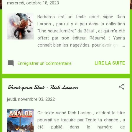
c
mercredi, octobre 18, 2023
l
e
Barbares est un texte court signé Rich
Larson , paru il y a peu dans la collection
s
"Une heure-lumière" du Bélial' , et qui m'a été
offert par son éditeur. Résumé : Yanna
connaît bien les nagevides, pour avoir grandi
sur l'un d'entre eux avant qu'il ne soit interdit
de construire des habitats sur ces formes
LIRE LA SUITE
Enregistrer un commentaire
de vie sans doute artificielles qui traversent
l'espace : une expérience qui rend précieux
aux yeux des touristes l'équipage qu'elle
Shoot your Shot - Rich Larson
forme avec son ami Hilleborg... comme ces
jumeaux d'une indécente richesse dont la
jeudi, novembre 03, 2022
fantaisie consiste à visiter non un nagevide
en vie, mais bel et bien le cadavre de l'un
Ce texte signé Rich Larson , et dont le titre
d'entre eux. L'affaire est un peu louche mais
pourrait se traduire par Tente ta chance , a
la récompense promise par les jumeaux
été publié dans le numéro de
aristos est indispensable à Yanna, qui veut