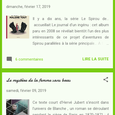
de Pétra : il emmène avec lui son fils et son
dimanche, février 17, 2019
ami Enak, toujours inconsolable après la
mort tragique de son propre fils Khephren,
Il y a dix ans, la série Le Spirou de...
désireux de les mettre à l'abri des complots
accueillait Le journal d'un ingénu : cet album
de l'Impératrice Livie. A Pétra, ils vont trouver
paru en 2008 se révélait bientôt l'un des plus
une situation politique des plus complexes :
intéressants de ce projet d'aventures de
le roi mène une vie décadente, et sa reine et
Spirou parallèles à la série principale... A l'été
son ministre complotent pour lui arracher la
1939, un Spirou plus jeune que jamais doit
réalité voire même toutes les apparences du
faire face aux tracasseries du portier
pouvoir. A ces difficultés attendues v...
LIRE LA SUITE
6 commentaires
Entresol - son supérieur hiérarchique au
Moustic Hôtel où il est groom - ainsi qu'aux
péripéties de la politique internationale. En
Le mystère de la femme sans bras
effet, alors que les tensions ne cessent de
monter en Europe, des négociations de la
samedi, février 09, 2019
dernière chance vont se tenir entre des
représentants du gouvernement polonais et
Ce texte court d'Hervé Jubert s'inscrit dans
un diplomate allemand : alors que le
l'univers de Blanche , un roman se déroulant
troisième Reich de Hitler ne dissimule plus
pendant le siège de Paris en 1870-1871 : il