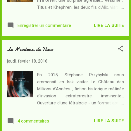
m'a offert une surprise agréable... Résumé :
Reich entreprend une dangereuse expédition
Titus et Khephren, les deux fils d'Alix, visitent
en Angleterre pour récupérer ses trouvailles,
la côte orientale de la mer Egée : après Ilion,
sans savoir que des gens aux Etats-Unis ont
les voici à Pessinonte en Asie mineure, où
eu vent de ces inquiétantes nouvelles et
LIRE LA SUITE
Enregistrer un commentaire
Khephren cherche à réaliser son propre
sont déterminés à en retirer une garantie de
destin : il croit que la puissance et l'éternité
survie face aux envahisseurs extrat...
l'attendent au temple de Cybèle, et son rêve
Le Marteau de Thor
ne cesse d'enfler au point de menacer sa
raison. Titus, de plus en plus troublé par le
jeudi, février 18, 2016
fossé qui grandit entre son père et son frère
adoptif, l'a suivi dans sa fugue. Le culte de
En 2015, Stéphane Przybylski nous
Cybèle, lié au mythe d'Agdistis, représente
emmenait en Irak visiter Le Château des
une véritable manne financière pour les
Millions d'Années , fiction historique mâtinée
Galles, ses prêtres émasculés : corrompus,
d'invasion extraterrestre imminente...
ils sont prêts à tout pour maintenir le
Ouverture d'une tétralogie - un format assez
mystère qui attire des foules de fidèles. A
rare pour que la chose soit signalée - nous
Pessinonte, il se raconte que la pierre noire
avons vu arriver il y a quelques temps le
du temple de Cybèle est disparue depuis
LIRE LA SUITE
4 commentaires
deuxième volet de cette histoire, occasion
l'époque d'Alexandre...
pour moi de faire mon retour à cet univers.