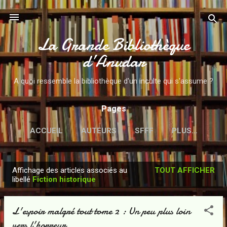
Accéder au contenu principal
La Grande Bibliothèque
d’Anudar
A quoi ressemble la bibliothèque d'un inculte qui s'assume ?
Pages
ACCUEIL
AUTEURS
SFFF
PLUS…
Affichage des articles associés au
TOUT AFFICHER
A
libellé
Fiction historique
r
t
L'espoir malgré tout tome 2 : Un peu plus loin
i
vers l'horreur