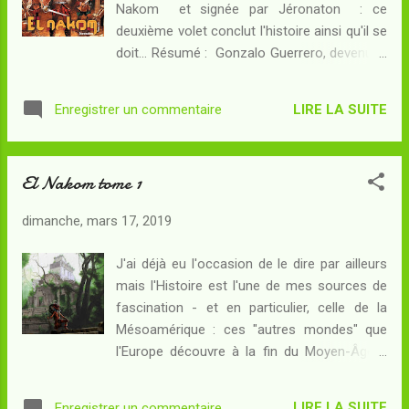
Nakom et signée par Jéronaton : ce
cauchemar. Résumé : In extremis Fantasio
deuxième volet conclut l'histoire ainsi qu'il se
s'échappe du train qui devait l'emmener
doit... Résumé : Gonzalo Guerrero, devenu le
travailler en Allemagne... Si Spirou est
Nakom, a formé une amitié solide avec l'un
heureux d'avoir soustrait son ami au travail
des caciques maya de l'actuel Yucatan :
sous contrat, il sait que les temps à venir
LIRE LA SUITE
Enregistrer un commentaire
ayant épousé une princesse, le voici lui-
seront durs. Les bruits de botte résonnent
même devenu plus "indien" que castillan...
en effet le jour ...
Mais en l'an 1517, voici que ce qu'il redoutait
El Nakom tome 1
depuis des années se produit enfin : les
navires espagnols, remplis de conquérants
dimanche, mars 17, 2019
assoiffés d'or et de soldats vétérans des
guerres européennes, se mettent à
J'ai déjà eu l'occasion de le dire par ailleurs
débarquer sur les côtes du pays maya. Pour
mais l'Histoire est l'une de mes sources de
Guerrero, il faudra désormais unir les tribus
fascination - et en particulier, celle de la
et les cités-Etats de son pays d'adoption... et
Mésoamérique : ces "autres mondes" que
lutter aussi contre la peur qu'éprouvent les
l'Europe découvre à la fin du Moyen-Âge y
Mayas lorsqu'il s'agit de s'affronter aux
ont importé un imaginaire foisonnant, fondé
Espagnos : outre leurs techniques de guerre,
sur une pensée différente que les
ils amènent avec eux des armures et des
LIRE LA SUITE
Enregistrer un commentaire