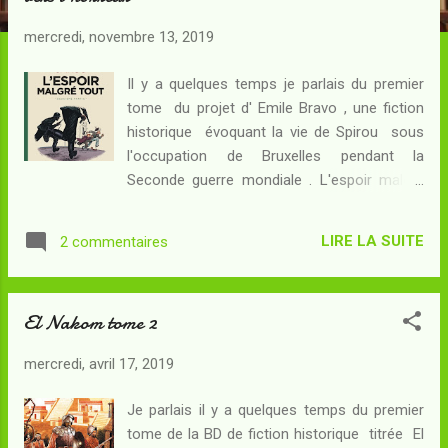
c
l
mercredi, novembre 13, 2019
e
s
Il y a quelques temps je parlais du premier
tome du projet d' Emile Bravo , une fiction
historique évoquant la vie de Spirou sous
l'occupation de Bruxelles pendant la
Seconde guerre mondiale . L'espoir malgré
tout - un titre magnifique, ainsi que je le
disais dans mon précédent article - est une
LIRE LA SUITE
2 commentaires
quadrilogie en devenir qui fait suite au
Journal d'un ingénu paru en 2009 dans la
série Le Spirou de... : après l'ambiance
El Nakom tome 2
inquiétante des années trente, après les
premiers temps de l'Occupation - et les
mercredi, avril 17, 2019
fameuses affiches de propagande qui
cherchaient à vendre l'idée d'un occupant
Je parlais il y a quelques temps du premier
"correct" - il est temps pour le lecteur
tome de la BD de fiction historique titrée El
d'entrer dans une phase nouvelle du