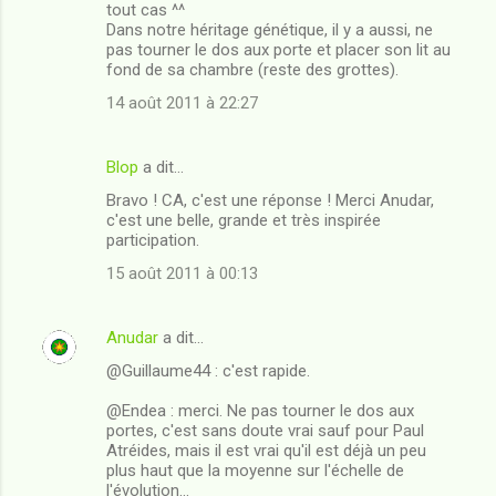
t
tout cas ^^
Dans notre héritage génétique, il y a aussi, ne
a
pas tourner le dos aux porte et placer son lit au
i
fond de sa chambre (reste des grottes).
r
14 août 2011 à 22:27
e
s
Blop
a dit…
Bravo ! CA, c'est une réponse ! Merci Anudar,
c'est une belle, grande et très inspirée
participation.
15 août 2011 à 00:13
Anudar
a dit…
@Guillaume44 : c'est rapide.
@Endea : merci. Ne pas tourner le dos aux
portes, c'est sans doute vrai sauf pour Paul
Atréides, mais il est vrai qu'il est déjà un peu
plus haut que la moyenne sur l'échelle de
l'évolution...