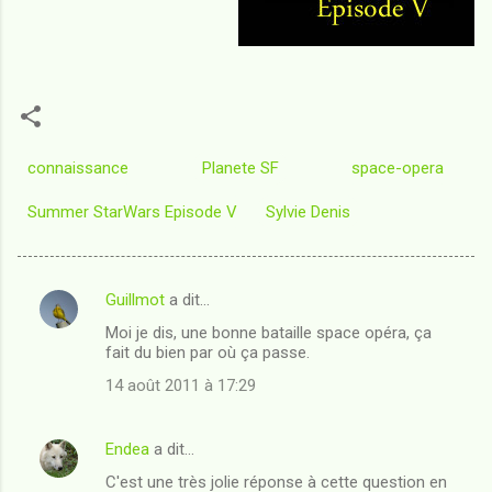
connaissance
Planete SF
space-opera
Summer StarWars Episode V
Sylvie Denis
Guillmot
a dit…
C
Moi je dis, une bonne bataille space opéra, ça
o
fait du bien par où ça passe.
m
14 août 2011 à 17:29
m
e
Endea
a dit…
n
C'est une très jolie réponse à cette question en