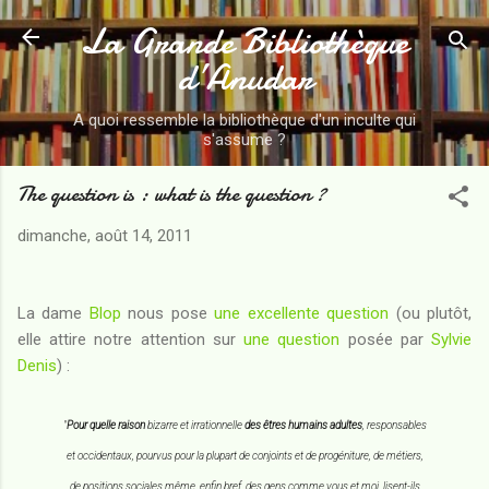
La Grande Bibliothèque
Accéder au contenu principal
d’Anudar
A quoi ressemble la bibliothèque d'un inculte qui
s'assume ?
The question is : what is the question ?
dimanche, août 14, 2011
La dame
Blop
nous pose
une excellente question
(ou plutôt,
elle attire notre attention sur
une question
posée par
Sylvie
Denis
) :
"
Pour quelle raison
bizarre et irrationnelle
des êtres humains adultes
, responsables
et occidentaux, pourvus pour la plupart de conjoints et de progéniture, de métiers,
de positions sociales même, enfin bref, des gens comme vous et moi, lisent-ils