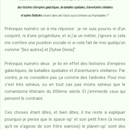
des histoires d'empires galactiques, de batailles spatiales, d'aventuriers stellaires
et autres fariboles
situées dans des futurs aussi lointains qu'improbables ?
"
Prérequis numéro un à ma réponse : je ne suis pourvu ni d'un
conjoint, ni d'une progéniture, et si j'ai un métier, j'ignore si cela
me confère une position sociale ni si cela fait de moi quelqu'un
comme "[les autres] et [Sylvie Denis]".
Prérequis numéro deux : je lis en effet des histoires d'empires
galactiques, de batailles spatiales et d'aventuriers stellaires. Par
contre, je ne considère pas ça comme des fariboles. Pour moi
c'est très sérieux, ou en tout cas pas moins sérieux que le
romantisme littéraire du XIXème siècle. Et j'emmerde ceux qui
pensent le contraire.
Ces choses étant dites, et bien dites, il me reste à expliquer
pourquoi je pense que le space-op' et son petit frère (à moins
qu'il ne s'agisse de son frère siamois) le planet-op' sont des