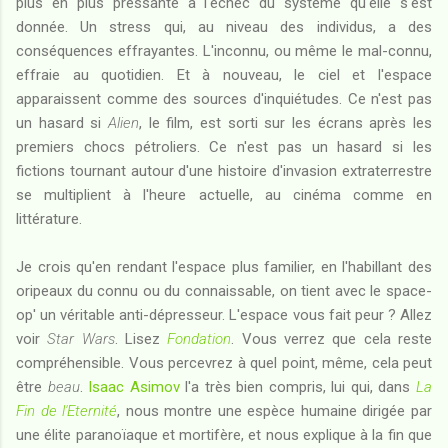
plus en plus pressante à l'échec du système qu'elle s'est
donnée. Un stress qui, au niveau des individus, a des
conséquences effrayantes. L'inconnu, ou même le mal-connu,
effraie au quotidien. Et à nouveau, le ciel et l'espace
apparaissent comme des sources d'inquiétudes. Ce n'est pas
un hasard si
Alien
, le film, est sorti sur les écrans après les
premiers chocs pétroliers. Ce n'est pas un hasard si les
fictions tournant autour d'une histoire d'invasion extraterrestre
se multiplient à l'heure actuelle, au cinéma comme en
littérature.
Je crois qu'en rendant l'espace plus familier, en l'habillant des
oripeaux du connu ou du connaissable, on tient avec le space-
op' un véritable anti-dépresseur. L'espace vous fait peur ? Allez
voir
Star Wars
. Lisez
Fondation
. Vous verrez que cela reste
compréhensible. Vous percevrez à quel point, même, cela peut
être
beau
.
Isaac Asimov
l'a très bien compris, lui qui, dans
La
Fin de l'Eternité
, nous montre une espèce humaine dirigée par
une élite paranoïaque et mortifère, et nous explique à la fin que