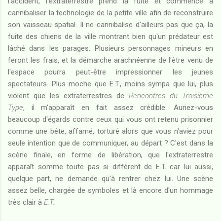
l'accident, l'extraterrestre prend la fuite et commence à
cannibaliser la technologie de la petite ville afin de reconstruire
son vaisseau spatial. Il ne cannibalise d'ailleurs pas que ça, la
fuite des chiens de la ville montrant bien qu'un prédateur est
lâché dans les parages. Plusieurs personnages mineurs en
feront les frais, et la démarche arachnéenne de l'être venu de
l'espace pourra peut-être impressionner les jeunes
spectateurs. Plus moche que E.T., moins sympa que lui, plus
violent que les extraterrestres de
Rencontres du Troisième
Type
, il m'apparaît en fait assez crédible. Auriez-vous
beaucoup d'égards contre ceux qui vous ont retenu prisonnier
comme une bête, affamé, torturé alors que vous n'aviez pour
seule intention que de communiquer, au départ ? C'est dans la
scène finale, en forme de libération, que l'extraterrestre
apparaît somme toute pas si différent de E.T. car lui aussi,
quelque part, ne demande qu'à rentrer chez lui. Une scène
assez belle, chargée de symboles et là encore d'un hommage
très clair à
E.T.
.