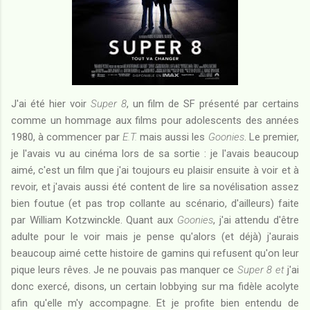
J'ai été hier voir
Super 8
, un film de SF présenté par certains
comme un hommage aux films pour adolescents des années
1980, à commencer par
E.T.
mais aussi les
Goonies
. Le premier,
je l'avais vu au cinéma lors de sa sortie : je l'avais beaucoup
aimé, c'est un film que j'ai toujours eu plaisir ensuite à voir et à
revoir, et j'avais aussi été content de lire sa novélisation assez
bien foutue (et pas trop collante au scénario, d'ailleurs) faite
par William Kotzwinckle. Quant aux
Goonies
, j'ai attendu d'être
adulte pour le voir mais je pense qu'alors (et déjà) j'aurais
beaucoup aimé cette histoire de gamins qui refusent qu'on leur
pique leurs rêves. Je ne pouvais pas manquer ce
Super 8 et
j'ai
donc exercé, disons, un certain lobbying sur ma fidèle acolyte
afin qu'elle m'y accompagne. Et je profite bien entendu de