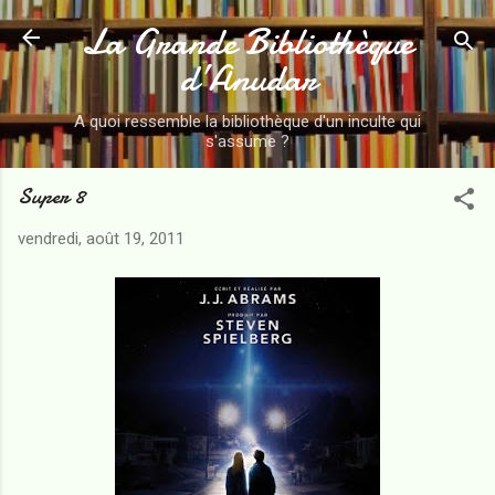
La Grande Bibliothèque
Accéder au contenu principal
d’Anudar
A quoi ressemble la bibliothèque d'un inculte qui
s'assume ?
Super 8
vendredi, août 19, 2011