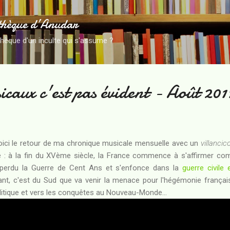
Accéder au contenu principal
thèque d’Anudar
thèque d'un inculte qui s'assume ?
icaux c'est pas évident - Août 201
oici le retour de ma chronique musicale mensuelle avec un
villancic
que : à la fin du XVème siècle, la France commence à s'affirmer 
a perdu la Guerre de Cent Ans et s'enfonce dans la
guerre civile
nt, c'est du Sud que va venir la menace pour l'hégémonie française
olitique et vers les conquêtes au Nouveau-Monde...