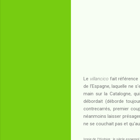
Le
villancico
fait référence 
de l'Espagne, laquelle ne s
main sur la Catalogne, qui
débordait (déborde toujour
contrecarrés, premier cou
néanmoins laisser présager 
ne se couchait pas et qu'au 
Ironie de l'Histoire : le siècle espagn