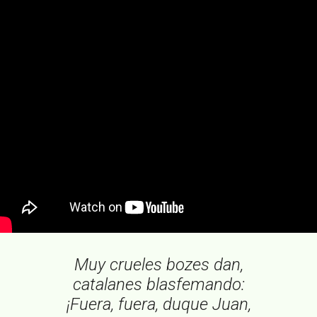
Muy crueles bozes dan,
catalanes blasfemando:
¡Fuera, fuera, duque Juan,