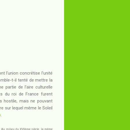
nt l'union concrétise l'unité
mble-t-il tenté de mettre la
partie de l'aire culturelle
ets du roi de France furent
s hostile, mais ne pouvant
re sur lequel même le Soleil
s
.
pe. Au milieu du XVIIème siècle, la même