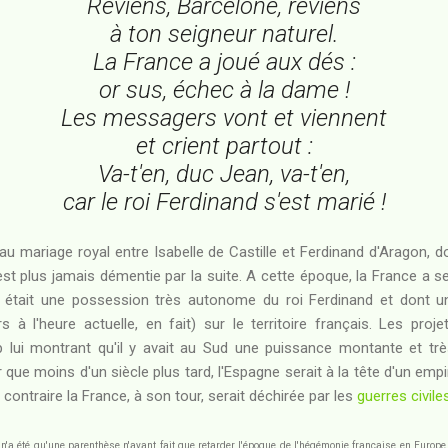
Reviens, Barcelone, reviens
à ton seigneur naturel.
La France a joué aux dés :
or sus, échec à la dame !
Les messagers vont et viennent
et crient partout :
Va-t'en, duc Jean, va-t'en,
car le roi Ferdinand s'est marié !
au mariage royal entre Isabelle de Castille et Ferdinand d'Aragon, do
'est plus jamais démentie par la suite. A cette époque, la France a se
 était une possession très autonome du roi Ferdinand et dont une 
s à l'heure actuelle, en fait) sur le territoire français. Les proj
p lui montrant qu'il y avait au Sud une puissance montante et trè
que moins d'un siècle plus tard, l'Espagne serait à la tête d'un empi
contraire la France, à son tour, serait déchirée par les
guerres civile
ol n'a été qu'une parenthèse n'ayant fait que retarder l'époque de l'hégémonie française en Euro