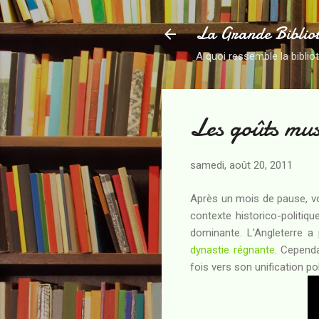
La Grande Biblio
A quoi ressemble la biblio
Les goûts mus
samedi, août 20, 2011
Après un mois de pause, v
contexte historico-politi
dominante. L'Angleterre 
dynastie régnante
. Cependa
fois vers son unification p