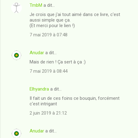
i
TmbM
a dit…
r
Je crois que j'ai tout aimé dans ce livre, c'est
aussi simple que ça.
e
(Et merci pour le lien !)
s
7 mai 2019 à 07:48
Anudar
a dit…
Mais de rien ! Ça sert à ça :)
7 mai 2019 à 08:44
Elhyandra
a dit…
Il fait un de ces foins ce bouquin, forcément
c'est intrigant
2 juin 2019 à 21:12
Anudar
a dit…