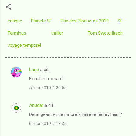
critique
Planete SF
Prix des Blogueurs 2019
SF
Terminus
thriller
Tom Sweterlitsch
voyage temporel
Lune
a dit…
C
Excellent roman !
o
5 mai 2019 à 20:55
m
m
Anudar
a dit…
e
Dérangeant et de nature à faire réfléchir, hein ?
n
t
6 mai 2019 à 13:35
a