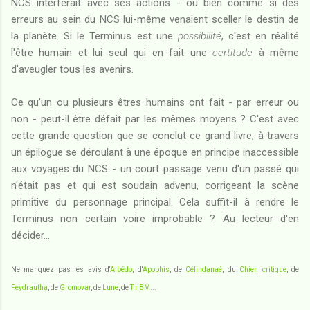
NCS interférait avec ses actions - ou bien comme si des
erreurs au sein du NCS lui-même venaient sceller le destin de
la planète. Si le Terminus est une
possibilité
, c'est en réalité
l'être humain et lui seul qui en fait une
certitude
à même
d'aveugler tous les avenirs.
Ce qu'un ou plusieurs êtres humains ont fait - par erreur ou
non - peut-il être défait par les mêmes moyens ? C'est avec
cette grande question que se conclut ce grand livre, à travers
un épilogue se déroulant à une époque en principe inaccessible
aux voyages du NCS - un court passage venu d'un passé qui
n'était pas et qui est soudain advenu, corrigeant la scène
primitive du personnage principal. Cela suffit-il à rendre le
Terminus non certain voire improbable ? Au lecteur d'en
décider...
Ne manquez pas les avis d'
Albédo
, d'
Apophis
, de
Célindanaé
, du
Chien critique
, de
Feydrautha
, de
Gromovar
, de
Lune
, de
TmBM
...