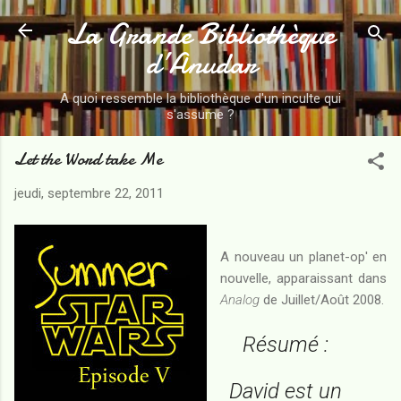
La Grande Bibliothèque
Accéder au contenu principal
d’Anudar
A quoi ressemble la bibliothèque d'un inculte qui
s'assume ?
Let the Word take Me
jeudi, septembre 22, 2011
A nouveau un planet-op' en
nouvelle, apparaissant dans
Analog
de Juillet/Août 2008.
Résumé :
David est un