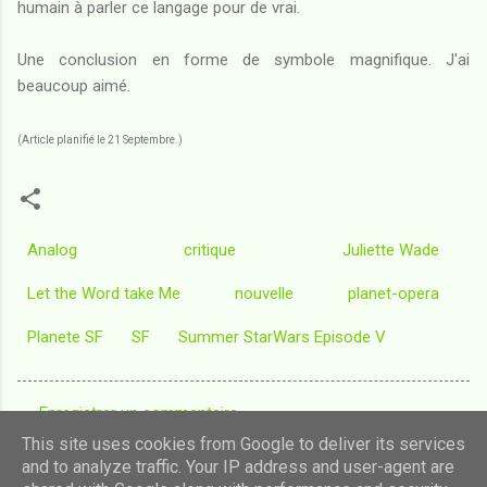
humain à parler ce langage pour de vrai.
Une conclusion en forme de symbole magnifique. J'ai
beaucoup aimé.
(Article planifié le 21 Septembre.)
Analog
critique
Juliette Wade
Let the Word take Me
nouvelle
planet-opera
Planete SF
SF
Summer StarWars Episode V
Enregistrer un commentaire
C
This site uses cookies from Google to deliver its services
o
and to analyze traffic. Your IP address and user-agent are